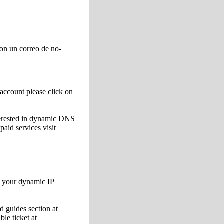
ron un correo de no-
account please click on
nterested in dynamic DNS
aid services visit
n your dynamic IP
d guides section at
ble ticket at