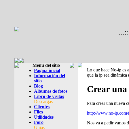
...
Menú del sitio
Lo que hace No-ip es a
Página inicial
que la ip sea dinámica
Información del
sitio
Blog
Crear una
Álbumes de fotos
Libro de visitas
Descargas
Para crear una nueva c
Clientes
Files
http://www.no-ip.com
Utilidades
Foro
Nos va a pedir varios d
Guias