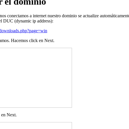
 el dominio
nos conectamos a internet nuestro dominio se actualize automáticament
el DUC (dynamic ip address):
/downloads.php?page=win
tamos. Hacemos click en
Next
.
k en
Next
.