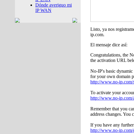
Dónde averiguo mi
IP WAN
Listo, ya nos registram
ip.com.
El mensaje dice así:
Congratulations, the N
the activation URL be
No-IP's basic dynamic 
for your own domain pl
http://www.no-ip.com/
To activate your accou
http://www.no-ip.com/
Remember that you can 
address changes. You c
If you have any further
http://www.no-ip.com/