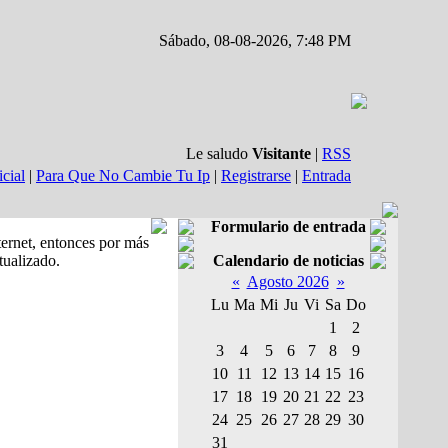
Sábado, 08-08-2026, 7:48 PM
Le saludo
Visitante
|
RSS
icial
|
Para Que No Cambie Tu Ip
|
Registrarse
|
Entrada
Formulario de entrada
ternet, entonces por más
tualizado.
Calendario de noticias
«
Agosto 2026
»
Lu
Ma
Mi
Ju
Vi
Sa
Do
1
2
3
4
5
6
7
8
9
10
11
12
13
14
15
16
17
18
19
20
21
22
23
24
25
26
27
28
29
30
31