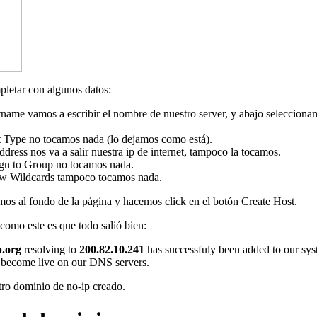
letar con algunos datos:
tname
vamos a escribir el nombre de nuestro server, y abajo seleccion
t Type
no tocamos nada (lo dejamos como está).
ddress
nos va a salir nuestra ip de internet, tampoco la tocamos.
gn to Group
no tocamos nada.
w Wildcards
tampoco tocamos nada.
amos al fondo de la página y hacemos click en el botón
Create Host
.
como este es que todo salió bien:
p.org
resolving to
200.82.10.241
has successfuly been added to our sys
o become live on our DNS servers.
tro dominio de no-ip creado.