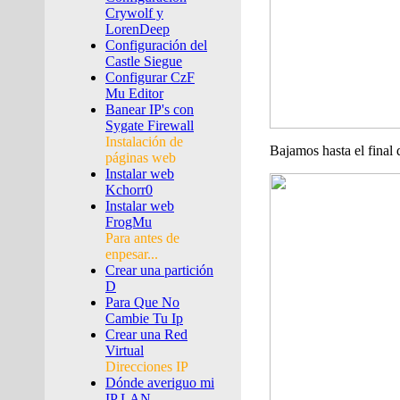
Crywolf y
LorenDeep
Configuración del
Castle Siegue
Configurar CzF
Mu Editor
Banear IP's con
Sygate Firewall
Instalación de
Bajamos hasta el final 
páginas web
Instalar web
Kchorr0
Instalar web
FrogMu
Para antes de
enpesar...
Crear una partición
D
Para Que No
Cambie Tu Ip
Crear una Red
Virtual
Direcciones IP
Dónde averiguo mi
IP LAN