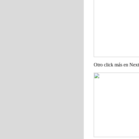
Otro click más en
Next