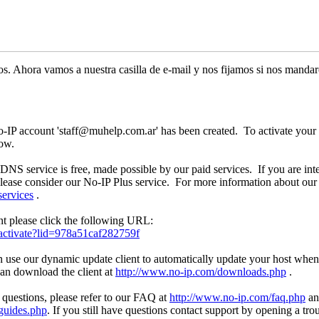
os. Ahora vamos a nuestra casilla de e-mail y nos fijamos si nos manda
o-IP account 'staff@muhelp.com.ar' has been created. To activate your 
low.
DNS service is free, made possible by our paid services. If you are i
ease consider our No-IP Plus service. For more information about our p
services
.
nt please click the following URL:
activate?lid=978a51caf282759f
use our dynamic update client to automatically update your host whe
an download the client at
http://www.no-ip.com/downloads.php
.
 questions, please refer to our FAQ at
http://www.no-ip.com/faq.php
an
guides.php
. If you still have questions contact support by opening a trou